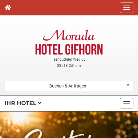
Direkt
zum
Inhalt
Isenbütteler Weg 56
38518 Gifhorn
Buchen & Anfragen
IHR HOTEL
Navi
ausk