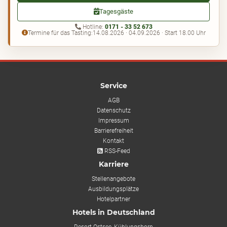
Tagesgäste
Hotline:
0171 - 33 52 673
Termine für das Tasting:
14.08.2026 · 04.09.2026 · Start 18.00 Uhr
Service
AGB
Datenschutz
Impressum
Barrierefreiheit
Kontakt
RSS-Feed
Karriere
Stellenangebote
Ausbildungsplätze
Hotelpartner
Hotels in Deutschland
Resort Ostsee, Kühlungsborn