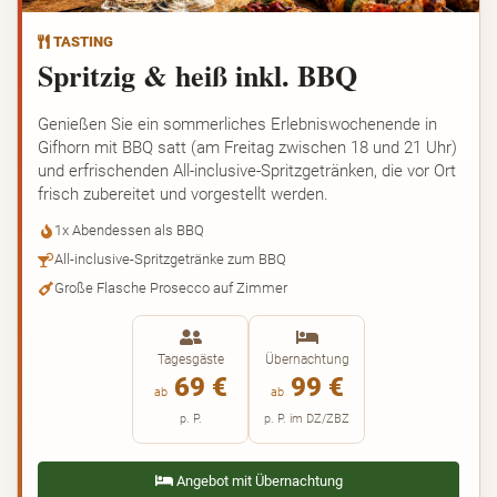
TASTING
Spritzig & heiß inkl. BBQ
Genießen Sie ein sommerliches Erlebniswochenende in
Gifhorn mit BBQ satt (am Freitag zwischen 18 und 21 Uhr)
und erfrischenden All-inclusive-Spritzgetränken, die vor Ort
frisch zubereitet und vorgestellt werden.
1x Abendessen als BBQ
All-inclusive-Spritzgetränke zum BBQ
Große Flasche Prosecco auf Zimmer
Tagesgäste
Übernachtung
69 €
99 €
ab
ab
p. P.
p. P. im DZ/ZBZ
Angebot mit Übernachtung