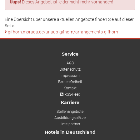
Uups!
Dieses Angebot ist leider nicht mehr vorhanden!
Eine Übersicht über unsere aktuellen Angebote finden Sie auf dieser
Seite:
gifhorn.morada.de/urlaub-gifhorn/arrangements-gifhorn
Service
AGB
Datenschutz
Impressum
Barrierefreiheit
Kontakt
RSS-Feed
Karriere
Stellenangebote
Ausbildungsplätze
Hotelpartner
Hotels in Deutschland