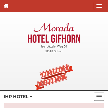
Direkt
zum
Inhalt
Isenbütteler Weg 56
38518 Gifhorn
IHR HOTEL
Navi
ausk