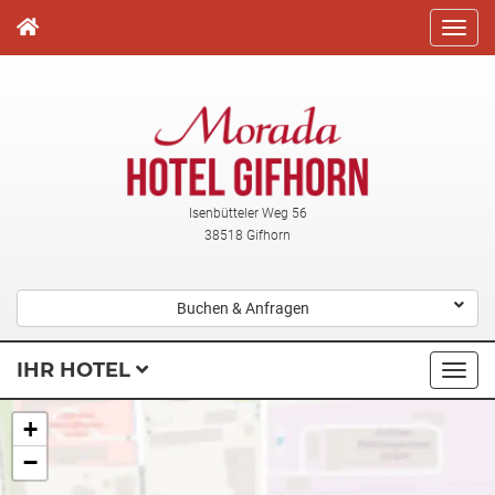
Direkt
zum
Inhalt
Isenbütteler Weg 56
38518 Gifhorn
Buchen & Anfragen
IHR HOTEL
Navi
ausk
+
−