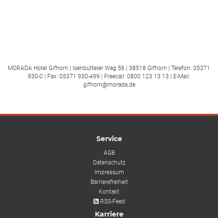
MORADA Hotel Gifhorn | Isenbütteler Weg 56 | 38518 Gifhorn | Telefon: 05371
930-0 | Fax: 05371 930-499 | Freecall: 0800 123 13 13 | E-Mail:
gifhorn@morada.de
Service
AGB
Datenschutz
Impressum
Barrierefreiheit
Kontakt
RSS-Feed
Karriere